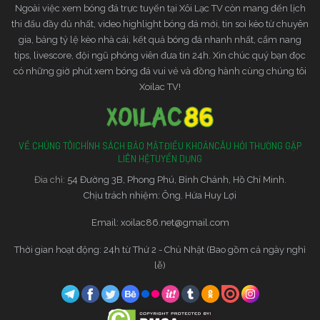
Ngoài việc xem bóng đá trực tuyến tại Xôi Lạc TV còn mang đến lịch
thi đấu đầy đủ nhất, video highlight bóng đá mới, tin soi kèo từ chuyên
gia, bảng tỷ lệ kèo nhà cái, kết quả bóng đá nhanh nhất, cẩm nang
tips, livescore, đội ngũ phóng viên đưa tin 24h. Xin chúc quý bạn đọc
có những giờ phút xem bóng đá vui vẻ và đồng hành cùng chúng tôi
Xoilac TV!
VỀ CHÚNG TÔI
CHÍNH SÁCH BẢO MẬT
ĐIỀU KHOẢN
CÂU HỎI THƯỜNG GẶP
LIÊN HỆ
TUYỂN DỤNG
Đia chỉ:
54 Đường 3B, Phong Phú, Bình Chánh, Hồ Chí Minh.
Chịu trách nhiệm: Ông. Hứa Huy Lợi
Email:
xoilac86.net@gmail.com
Thời gian hoạt động: 24h từ Thứ 2 - Chủ Nhật (Bao gồm cả ngày nghỉ
lễ)