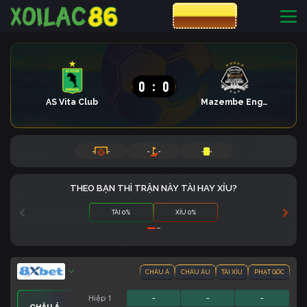
CƯỢC 8XBET
0
:
0
AS Vita Club
Mazembe Englebert
-
-
-
-
-
-
THEO BẠN THÌ TRẬN NÀY TÀI HAY XỈU?
TÀI 0%
XỈU 0%
CHÂU Á
CHÂU ÂU
TÀI XỈU
PHẠT GÓC
Hiệp 1
-
-
-