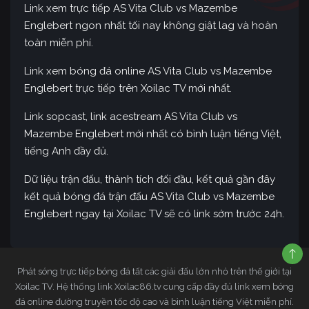
Link xem trực tiếp AS Vita Club vs Mazembe
Englebert ngon nhất tối nay không giật lag và hoàn
toàn miễn phí.
Link xem bóng đá online AS Vita Club vs Mazembe
Englebert trực tiếp trên Xoilac TV mới nhất.
Link sopcast, link acestream AS Vita Club vs
Mazembe Englebert mới nhất có bình luận tiếng Việt,
tiếng Anh đầy đủ.
Dữ liệu trận đấu, thành tích đối đầu, kết quả gần đây
kết quả bóng đá trận đấu AS Vita Club vs Mazembe
Englebert ngay tại Xoilac TV sẽ có link sớm trước 24h.
Phát sóng trực tiếp bóng đá tất các giải đấu lớn nhỏ trên thế giới tại
Xoilac TV. Hệ thống link Xoilac86.tv cung cấp đầy đủ link xem bóng
đá online đường truyền tốc độ cao và bình luận tiếng Việt miễn phí.