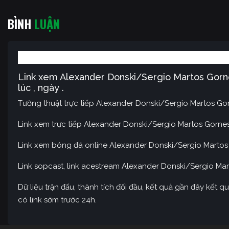
BÌNH
LUẬN
Link xem Alexander Donski/Sergio Martos Gorne
lúc , ngày .
Tường thuật trực tiếp Alexander Donski/Sergio Martos Gorn
Link xem trực tiếp Alexander Donski/Sergio Martos Gornes
Link xem bóng đá online Alexander Donski/Sergio Martos G
Link sopcast, link acestream Alexander Donski/Sergio Mar
Dữ liệu trận đấu, thành tích đối đầu, kết quả gần đây kế
có link sớm trước 24h.