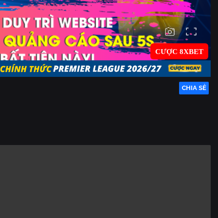
CHIA SẺ