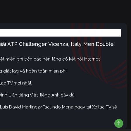
ải ATP Challenger Vicenza, Italy Men Double
 miễn phí trên các nền tảng có kết nối internet.
 giật lag và hoàn toàn miễn phí.
ac TV mới nhất.
h luận tiếng Việt, tiếng Anh đầy đủ.
s Luis David Martinez/Facundo Mena ngay tại Xoilac TV sẽ