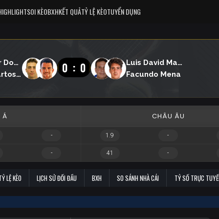
HIGHLIGHT
SOI KÈO
BXH
KẾT QUẢ
TỶ LỆ KÈO
TUYỂN DỤNG
Alexander Donski
Luis David Martinez
0
:
0
Sergio Martos Gornes
Facundo Mena
 Á
CHÂU ÂU
-
1.9
-
-
41
-
TỶ LỆ KÈO
LỊCH SỬ ĐỐI ĐẦU
BXH
SO SÁNH NHÀ CÁI
TỶ SỐ TRỰC TUYẾ