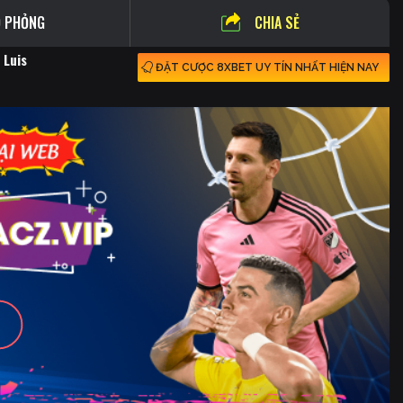
 PHỎNG
CHIA SẺ
 Luis
ĐẶT CƯỢC 8XBET UY TÍN NHẤT HIỆN NAY