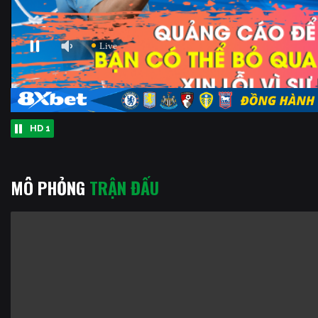
HD 1
MÔ PHỎNG
TRẬN ĐẤU