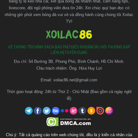
bảng tỷ lệ kèo nhà cái, kết quả bóng đá nhanh nhất, cẩm nang tips,
livescore, đội ngũ phóng viên đưa tin 24h. Xin chúc quý bạn đọc có
những giờ phút xem bóng đá vui vẻ và đồng hành cùng chúng tôi Xoilac
TV!
VỀ CHÚNG TÔI
CHÍNH SÁCH BẢO MẬT
ĐIỀU KHOẢN
CÂU HỎI THƯỜNG GẶP
LIÊN HỆ
TUYỂN DỤNG
Đia chỉ:
54 Đường 3B, Phong Phú, Bình Chánh, Hồ Chí Minh.
Chịu trách nhiệm: Ông. Hứa Huy Lợi
Email:
xoilac86.net@gmail.com
Thời gian hoạt động: 24h từ Thứ 2 - Chủ Nhật (Bao gồm cả ngày nghỉ
lễ)
Chú ý: Tất cả quảng cáo trên web chúng tôi, đều là ý kiến cá nhân của