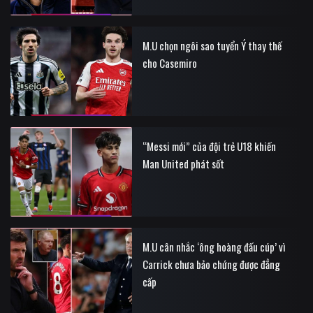
M.U chọn ngôi sao tuyển Ý thay thế
cho Casemiro
“Messi mới” của đội trẻ U18 khiến
Man United phát sốt
M.U cân nhắc ‘ông hoàng đấu cúp’ vì
Carrick chưa bảo chứng được đẳng
cấp