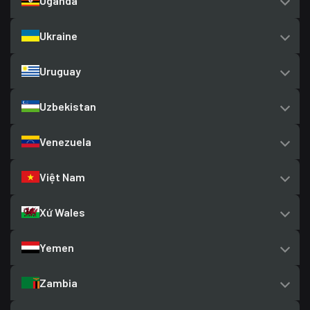
Uganda
Ukraine
Uruguay
Uzbekistan
Venezuela
Việt Nam
Xứ Wales
Yemen
Zambia