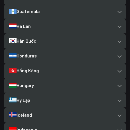
Guatemala
Hà Lan
Hàn Quốc
Honduras
Hồng Kông
Hungary
Hy Lạp
Iceland
Indonesia