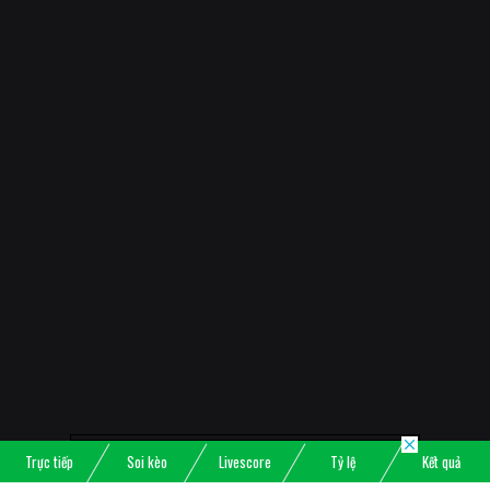
Trực tiếp
Soi kèo
Livescore
Tỷ lệ
Kết quả