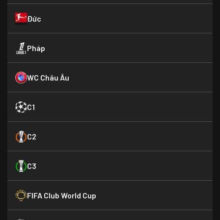
Đức
Pháp
WC Châu Âu
C1
C2
C3
FIFA Club World Cup