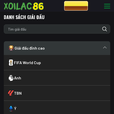
CƯỢC 8XBET
DANH SÁCH GIẢI ĐẤU
Giải đấu đỉnh cao
FIFA World Cup
Anh
TBN
Ý