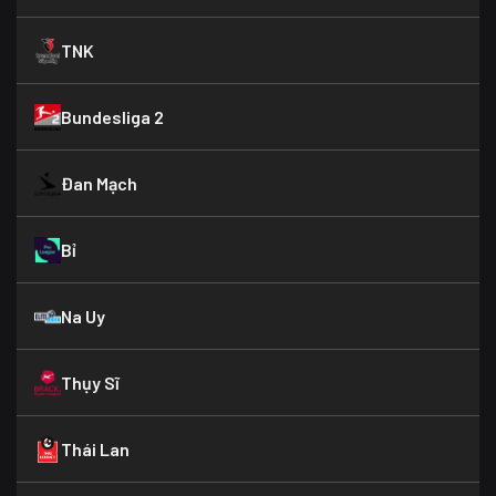
TNK
Bundesliga 2
Đan Mạch
Bỉ
Na Uy
Thụy Sĩ
Thái Lan